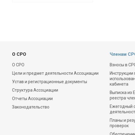
О СРО
Членам СР
О СРО
Взносы в СР
Цели и предмет деятельности Ассоциации
Инструкции 
использова
Устав и регистрационные документы
кабинета
Структура Ассоциации
Выписка из 
реестра чле
Отчеты Ассоциации
Ежегодный о
Законодательство
деятельност
Планы и рез
проверок
Обеспечени