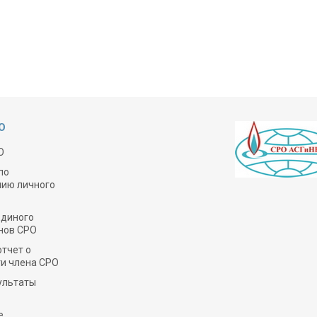
О
О
по
нию личного
Единого
нов СРО
тчет о
и члена СРО
ультаты
е